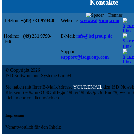
Kontakte
Telefon:
+(49) 231 9793-0
Webseite:
www.isdgroup.com
Hotline:
+(49) 231 9793-
E-Mail:
info@isdgroup.de
166
Support:
support@isdgroup.com
© Copyright 2026
ISD Software und Systeme GmbH
Sie haben mit Ihrer E-Mail-Adresse
YOUREMAIL
den ISD Newslet
Klicken Sie ##linkOptOutBegin##hier##linkOptOutEnd##, wenn Sie
nicht mehr erhalten möchten.
Impressum
Verantwortlich für den Inhalt: