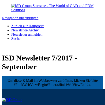
Navigation überspringen
Zurück zur Hauptseite
Newsletter-Archiv
Newsletter anmelden
Suche
ISD Newsletter 7/2017 -
September
Um diese E-Mail im Webbrowser zu öffnen, klicken Sie bitte
##linkWebViewBegin##hier##linkWebViewEnd##.