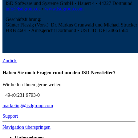
ISD Software und Systeme GmbH • Hauert 4 • 44227 Dortmund
info@isdgroup.de
•
www.isdgroup.com
Geschäftsführung:
Günter Flassig (Vors.), Dr. Markus Grunwald und Michael Strucker
HRB 4601 • Amtsgericht Dortmund • UST-ID: DE124661564
Zurück
Haben Sie noch Fragen rund um den ISD Newsletter?
Wir helfen Ihnen gerne weiter.
+49-(0)231 9793-0
marketing@isdgroup.com
Support
Navigation überspringen
Unternehmen