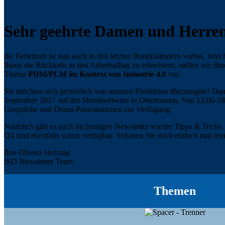
Sehr geehrte Damen und Herren
die Ferienzeit ist nun auch in den letzten Bundesländern vorbei. Jetzt
Ihnen die Rückkehr in den Arbeitsalltag zu erleichtern, stellen wir 
Thema
PDM/PLM im Kontext von Industrie 4.0
vor.
Sie möchten sich persönlich von unseren Produkten überzeugen? Da
September 2017 auf der Metallsoftware in Oberhausen. Von 12.00-18.
Gespräche und Demo-Präsentationen zur Verfügung.
Natürlich gibt es auch im heutigen Newsletter wieder Tipps & Tricks
Q4 sind ebenfalls schon verfügbar. Schauen Sie doch einfach mal rein
Ihre Olivera Herzing
ISD Newsletter Team
Themen