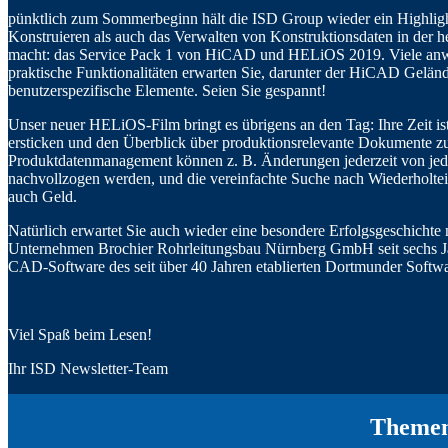
pünktlich zum Sommerbeginn hält die ISD Group wieder ein Highlight
Konstruieren als auch das Verwalten von Konstruktionsdaten in der 
macht: das Service Pack 1 von HiCAD und HELiOS 2019. Viele anw
praktische Funktionalitäten erwarten Sie, darunter der HiCAD Geländ
benutzerspezifische Elemente. Seien Sie gespannt!
Unser neuer HELiOS-Film bringt es übrigens an den Tag: Ihre Zeit ist 
ersticken und den Überblick über produktionsrelevante Dokumente zu v
Produktdatenmanagement können z. B. Änderungen jederzeit von jed
nachvollzogen werden, und die vereinfachte Suche nach Wiederholteil
auch Geld.
Natürlich erwartet Sie auch wieder eine besondere Erfolgsgeschichte
Unternehmen Brochier Rohrleitungsbau Nürnberg GmbH seit sechs Ja
CAD-Software des seit über 40 Jahren etablierten Dortmunder Softwa
Viel Spaß beim Lesen!
Ihr ISD Newsletter-Team
Theme