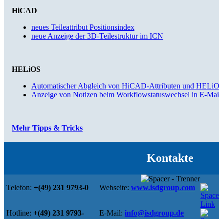
HiCAD
neues Teileattribut Positionsindex
neue Anzeige der 3D-Teilestruktur im ICN
HELiOS
Automatischer Abgleich von HiCAD-Attributen und HELiO
Anzeige von Notizen beim Workflowstatuswechsel in E-Mai
Mehr Tipps & Tricks
Kontakte
Telefon:
+(49) 231 9793-0
Webseite:
www.isdgroup.com
Hotline:
+(49) 231 9793-
E-Mail:
info@isdgroup.de