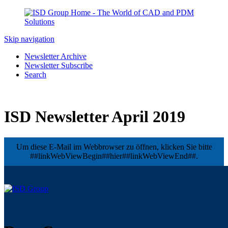
Skip navigation
Newsletter Archive
Newsletter Subscribe
Search
ISD Newsletter April 2019
Um diese E-Mail im Webbrowser zu öffnen, klicken Sie bitte
##linkWebViewBegin##hier##linkWebViewEnd##.