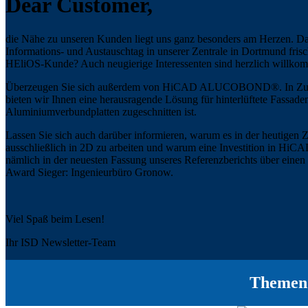
Dear Customer,
die Nähe zu unseren Kunden liegt uns ganz besonders am Herzen. D
Informations- und Austauschtag in unserer Zentrale in Dortmund frisc
HEliOS-Kunde? Auch neugierige Interessenten sind herzlich willko
Überzeugen Sie sich außerdem von HiCAD ALUCOBOND®. In Zus
bieten wir Ihnen eine herausragende Lösung für hinterlüftete Fassaden 
Aluminiumverbundplatten zugeschnitten ist.
Lassen Sie sich auch darüber informieren, warum es in der heutigen 
ausschließlich in 2D zu arbeiten und warum eine Investition in HiCAD
nämlich in der neuesten Fassung unseres Referenzberichts über ein
Award Sieger: Ingenieurbüro Gronow.
Viel Spaß beim Lesen!
Ihr ISD Newsletter-Team
Themen