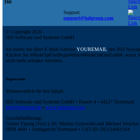
166
Support:
support@isdgroup.com
© Copyright 2026
ISD Software und Systeme GmbH
Sie haben mit Ihrer E-Mail-Adresse
YOUREMAIL
den ISD Newslet
Klicken Sie ##linkOptOutBegin##hier##linkOptOutEnd##, wenn Sie
nicht mehr erhalten möchten.
Impressum
Verantwortlich für den Inhalt:
ISD Software und Systeme GmbH • Hauert 4 • 44227 Dortmund
info@isdgroup.de
•
www.isdgroup.com
Geschäftsführung:
Günter Flassig (Vors.), Dr. Markus Grunwald und Michael Strucker
HRB 4601 • Amtsgericht Dortmund • UST-ID: DE124661564